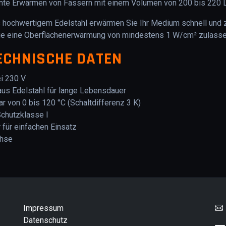
iente Erwärmen von Fässern mit einem Volumen von 200 bis 220 Li
s hochwertigem Edelstahl erwärmen Sie Ihr Medium schnell und z
die eine Oberflächenerwärmung von mindestens 1 W/cm² zulasse
ECHNISCHE DATEN
i 230 V
us Edelstahl für lange Lebensdauer
r von 0 bis 120 °C (Schaltdifferenz 3 K)
chutzklasse I
für einfachen Einsatz
chse
Impressum
Datenschutz