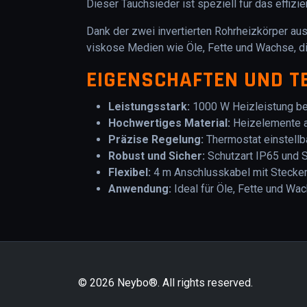
Dieser Tauchsieder ist speziell für das effiz
Dank der zwei invertierten Rohrheizkörper au
viskose Medien wie Öle, Fette und Wachse, 
EIGENSCHAFTEN UND T
Leistungsstark:
1000 W Heizleistung be
Hochwertiges Material:
Heizelemente a
Präzise Regelung:
Thermostat einstellba
Robust und Sicher:
Schutzart IP65 und S
Flexibel:
4 m Anschlusskabel mit Stecker 
Anwendung:
Ideal für Öle, Fette und Wa
© 2026 Neybo®. All rights reserved.